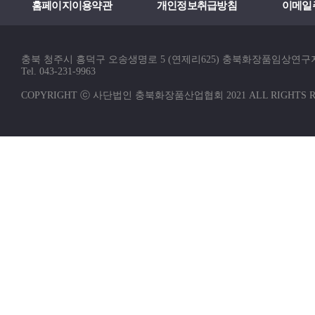
홈페이지이용약관
개인정보취급방침
이메일
충북 청주시 흥덕구 오송생명로 5 (연제리625) 충북화장품임상연
Tel. 043-231-9963
COPYRIGHT ⓒ 사단법인 충북화장품산업협회 2021 ALL RIGHTS R