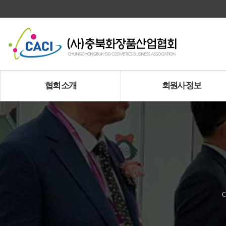
협회 소개
회원사 정보
인사말
가입안내
설립목적 및 비전
가입신청
연혁
회원사 정보
조직도
정관
C
오시는 길